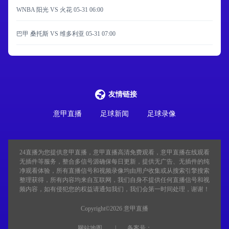
WNBA 阳光 VS 火花
05-31 06:00
巴甲 桑托斯 VS 维多利亚
05-31 07:00
友情链接
意甲直播
足球新闻
足球录像
24直播
为您提供意甲直播，意甲直播高清免费观看，意甲直播在线观看
无插件等服务，整合多信号源确保每日更新，提供无广告、无插件的纯
净观看体验，所有直播信号和视频录像均由用户收集或从搜索引擎搜索
整理获得，所有内容均来自互联网，我们自身不提供任何直播信号和视
频内容，如有侵犯您的权益请通知我们，我们会第一时间处理，谢谢！
Copyright©2026 意甲直播
网站地图
备案号：