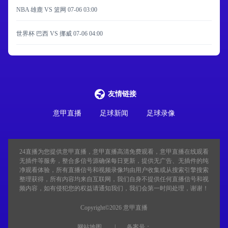
NBA 雄鹿 VS 篮网
07-06 03:00
世界杯 巴西 VS 挪威
07-06 04:00
友情链接
意甲直播
足球新闻
足球录像
24直播
为您提供意甲直播，意甲直播高清免费观看，意甲直播在线观看
无插件等服务，整合多信号源确保每日更新，提供无广告、无插件的纯
净观看体验，所有直播信号和视频录像均由用户收集或从搜索引擎搜索
整理获得，所有内容均来自互联网，我们自身不提供任何直播信号和视
频内容，如有侵犯您的权益请通知我们，我们会第一时间处理，谢谢！
Copyright©2026 意甲直播
网站地图
备案号：