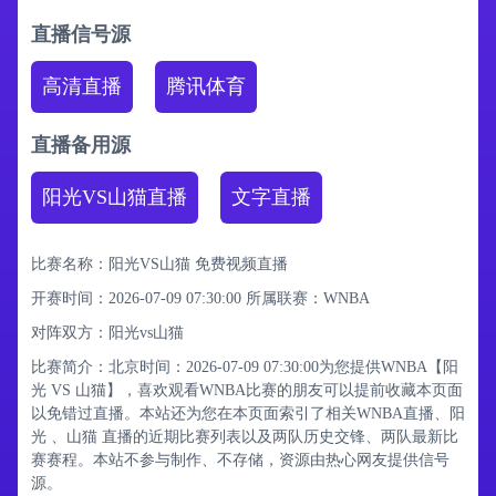
直播信号源
高清直播
腾讯体育
直播备用源
阳光VS山猫直播
文字直播
比赛名称：阳光VS山猫 免费视频直播
开赛时间：2026-07-09 07:30:00
所属联赛：
WNBA
对阵双方：阳光vs山猫
比赛简介：北京时间：2026-07-09 07:30:00为您提供WNBA【阳
光 VS 山猫】，喜欢观看WNBA比赛的朋友可以提前收藏本页面
以免错过直播。本站还为您在本页面索引了相关WNBA直播、阳
光 、山猫 直播的近期比赛列表以及两队历史交锋、两队最新比
赛赛程。本站不参与制作、不存储，资源由热心网友提供信号
源。