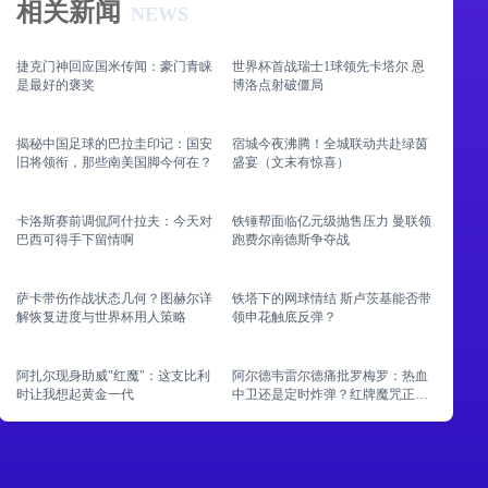
相关新闻
NEWS
捷克门神回应国米传闻：豪门青睐
世界杯首战瑞士1球领先卡塔尔 恩
是最好的褒奖
博洛点射破僵局
揭秘中国足球的巴拉圭印记：国安
宿城今夜沸腾！全城联动共赴绿茵
旧将领衔，那些南美国脚今何在？
盛宴（文末有惊喜）
卡洛斯赛前调侃阿什拉夫：今天对
铁锤帮面临亿元级抛售压力 曼联领
巴西可得手下留情啊
跑费尔南德斯争夺战
萨卡带伤作战状态几何？图赫尔详
铁塔下的网球情结 斯卢茨基能否带
解恢复进度与世界杯用人策略
领申花触底反弹？
阿扎尔现身助威"红魔"：这支比利
阿尔德韦雷尔德痛批罗梅罗：热血
时让我想起黄金一代
中卫还是定时炸弹？红牌魔咒正在
摧毁热刺