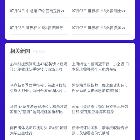
07月04日 中超第17轮 云南玉昆vs河南 全场录像
07月03日 世界杯1/16决赛 瑞士vs阿尔及利亚 全场录像
07月03日 世界杯1/16决赛 西班牙vs奥地利 全场录像
07月02日 世界杯1/16决赛 美国vs波黑 全场录像
相关新闻
NEWS
热刺引援预算高达4.8亿英镑？新规
上田绮世：距离冠军仅一步之遥 日
让北伦敦球队手握转会市场王牌
本足球需补强个人能力短板
马竞新赛季西甲征程：首战马拉加
阿尔梅里亚换帅：鲁比黯然离任，
引爆大都会，两回合国家德比时间
巴萨系教头皮米恩塔接掌帅印
敲定
马特·达蒙笑谈家庭地位：梅西才是
蓝军引援动态：锁定拉克鲁瓦补强
家里的"顶流" 连阿根廷国旗都比自
防线 查瓦里亚非库库替身
己重要
雨夜省体见证师徒对决 泉城用足球
伊布锐评法国队：豪华战舰能否登
为毕业生壮行
顶，关键看这份饥饿感