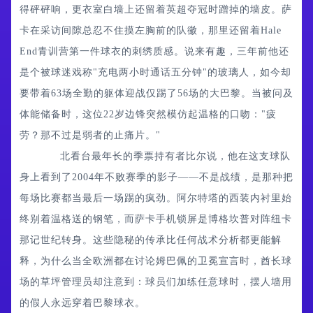
得砰砰响，更衣室白墙上还留着英超夺冠时蹭掉的墙皮。萨
卡在采访间隙总忍不住摸左胸前的队徽，那里还留着Hale
End青训营第一件球衣的刺绣质感。说来有趣，三年前他还
是个被球迷戏称"充电两小时通话五分钟"的玻璃人，如今却
要带着63场全勤的躯体迎战仅踢了56场的大巴黎。当被问及
体能储备时，这位22岁边锋突然模仿起温格的口吻："疲
劳？那不过是弱者的止痛片。"
北看台最年长的季票持有者比尔说，他在这支球队
身上看到了2004年不败赛季的影子——不是战绩，是那种把
每场比赛都当最后一场踢的疯劲。阿尔特塔的西装内衬里始
终别着温格送的钢笔，而萨卡手机锁屏是博格坎普对阵纽卡
那记世纪转身。这些隐秘的传承比任何战术分析都更能解
释，为什么当全欧洲都在讨论姆巴佩的卫冕宣言时，酋长球
场的草坪管理员却注意到：球员们加练任意球时，摆人墙用
的假人永远穿着巴黎球衣。