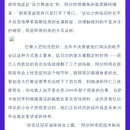
探性地提起"压力释放论"时，阿尔特塔嘴角的弧度瞬间绷
直："那座英超奖杯只是打开了胃口。"这位少帅说话时右手
不自觉地摩挲着教练席的金属框架，仿佛触摸到的不是冰冷
的钢管，而是即将到来的大耳朵杯。
巴黎人恐怕没想到，去年半决赛被他们淘汰的枪手
会以这种方式卷土重来。廷贝尔的复出像颗定时炸弹——荷
兰人伤愈后的首次合练就撞翻了三个训练桩，阿尔特塔在新
闻发布会上特意提到这个细节时，眼睛里闪着捕食者的光。
要知道大巴黎这赛季先后啃下了切尔西、利物浦和拜仁三块
硬骨头，但伦敦人似乎更在意2006年那个雨夜的往事。当萨
卡收到亨利视频通话的截图在更衣室传阅时，这些穿着红白
球衣的小伙子突然意识到，他们正在经历的或许就是未来20
年会被反复讲述的传奇。
"你尝过冠军滋味就会上瘾。"阿尔特塔把战术板拍