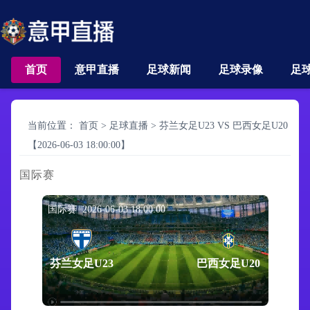
首页
意甲直播
足球新闻
足球录像
足
当前位置：
首页
>
足球直播
>
芬兰女足U23 VS 巴西女足U20
【2026-06-03 18:00:00】
国际赛
国际赛 2026-06-03 18:00:00
芬兰女足U23
巴西女足U20