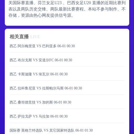
关国际赛直播、芬兰女足U23 、巴西女足U20 直播的近期比赛列
表以及两队历史交锋、两队最新比赛赛程。本站不参与制作、不
存储，资源由热心网友提供信号源。
相关直播
LIVE
西乙 阿尔梅里亚 VS 巴利亚多
06-01 00:30
西乙 布尔戈斯 VS 安道尔FC
06-01 00:30
西乙 卡斯迪隆 VS 埃瓦尔
06-01 00:30
西乙 拉科鲁尼亚 VS 拉斯帕尔马斯
06-01 00:30
西乙 桑坦德竞技 VS 加的斯
06-01 00:30
西乙 萨拉戈萨 VS 马拉加
06-01 00:30
国际赛 英格兰特选队 VS 其它国家特选队
06-01 01:30