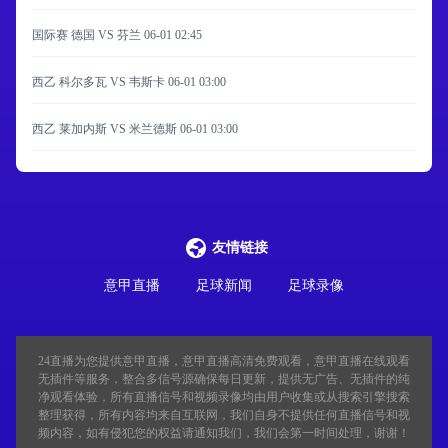
国际赛 德国 VS 芬兰
06-01 02:45
西乙 科尔多瓦 VS 韦斯卡
06-01 03:00
西乙 莱加内斯 VS 米兰德斯
06-01 03:00
友情链接
意甲直播
足球新闻
足球录像
24直播
为您提供意甲直播，意甲直播高清免费观看，意甲直播在线观看
无插件等服务，整合多信号源确保每日更新，提供无广告、无插件的纯
净观看体验，所有直播信号和视频录像均由用户收集或从搜索引擎搜索
整理获得，所有内容均来自互联网，我们自身不提供任何直播信号和视
频内容，如有侵犯您的权益请通知我们，我们会第一时间处理，谢谢！