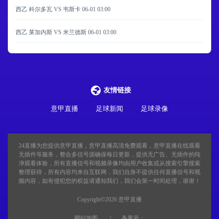
西乙 科尔多瓦 VS 韦斯卡
06-01 03:00
西乙 莱加内斯 VS 米兰德斯
06-01 03:00
友情链接
意甲直播
足球新闻
足球录像
24直播
为您提供意甲直播，意甲直播高清免费观看，意甲直播在线观看
无插件等服务，整合多信号源确保每日更新，提供无广告、无插件的纯
净观看体验，所有直播信号和视频录像均由用户收集或从搜索引擎搜索
整理获得，所有内容均来自互联网，我们自身不提供任何直播信号和视
频内容，如有侵犯您的权益请通知我们，我们会第一时间处理，谢谢！
Copyright©2026 意甲直播
网站地图
备案号：