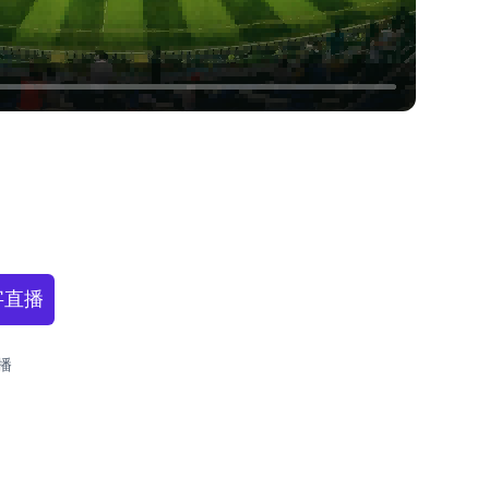
字直播
播