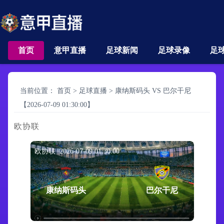
首页
意甲直播
足球新闻
足球录像
足
当前位置：
首页
>
足球直播
>
康纳斯码头 VS 巴尔干尼
【2026-07-09 01:30:00】
欧协联
欧协联 2026-07-09 01:30:00
康纳斯码头
巴尔干尼