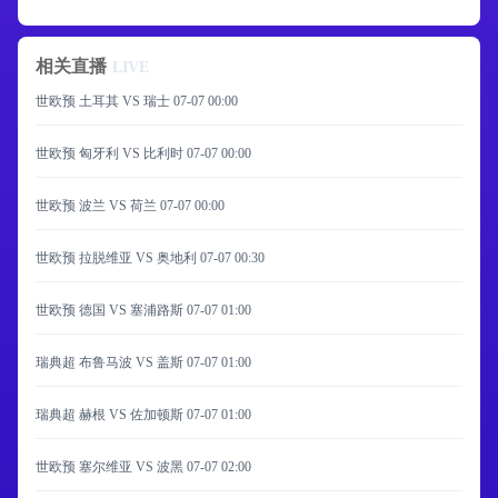
相关直播
LIVE
世欧预 土耳其 VS 瑞士
07-07 00:00
世欧预 匈牙利 VS 比利时
07-07 00:00
世欧预 波兰 VS 荷兰
07-07 00:00
世欧预 拉脱维亚 VS 奥地利
07-07 00:30
世欧预 德国 VS 塞浦路斯
07-07 01:00
瑞典超 布鲁马波 VS 盖斯
07-07 01:00
瑞典超 赫根 VS 佐加顿斯
07-07 01:00
世欧预 塞尔维亚 VS 波黑
07-07 02:00