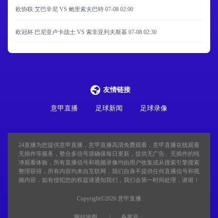
欧协联 艾巴辛尼 VS 鲍里索夫巴特
07-08 02:00
欧冠杯 巴尼亚卢卡战士 VS 索非亚列夫斯基
07-08 02:30
友情链接
意甲直播
足球新闻
足球录像
24直播
为您提供意甲直播，意甲直播高清免费观看，意甲直播在线观看
无插件等服务，整合多信号源确保每日更新，提供无广告、无插件的纯
净观看体验，所有直播信号和视频录像均由用户收集或从搜索引擎搜索
整理获得，所有内容均来自互联网，我们自身不提供任何直播信号和视
频内容，如有侵犯您的权益请通知我们，我们会第一时间处理，谢谢！
Copyright©2026 意甲直播
网站地图
备案号：