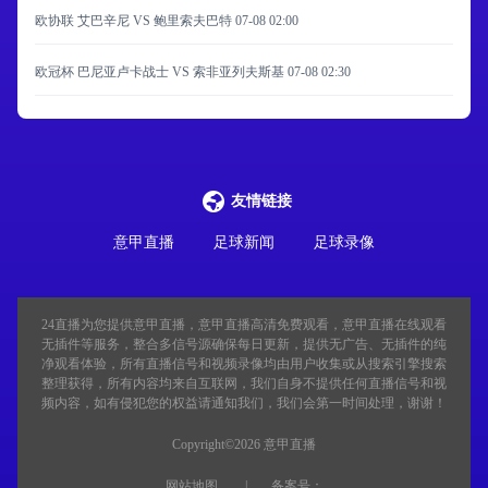
欧协联 艾巴辛尼 VS 鲍里索夫巴特
07-08 02:00
欧冠杯 巴尼亚卢卡战士 VS 索非亚列夫斯基
07-08 02:30
友情链接
意甲直播
足球新闻
足球录像
24直播
为您提供意甲直播，意甲直播高清免费观看，意甲直播在线观看
无插件等服务，整合多信号源确保每日更新，提供无广告、无插件的纯
净观看体验，所有直播信号和视频录像均由用户收集或从搜索引擎搜索
整理获得，所有内容均来自互联网，我们自身不提供任何直播信号和视
频内容，如有侵犯您的权益请通知我们，我们会第一时间处理，谢谢！
Copyright©2026 意甲直播
网站地图
备案号：