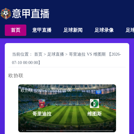
首页
意甲直播
足球新闻
足球录像
足
当前位置：
首页
>
足球直播
>
哥里迪拉 VS 维图斯 【2026-
07-10 00:00:00】
欧协联
欧协联 2026-07-10 00:00:00
哥里迪拉
维图斯