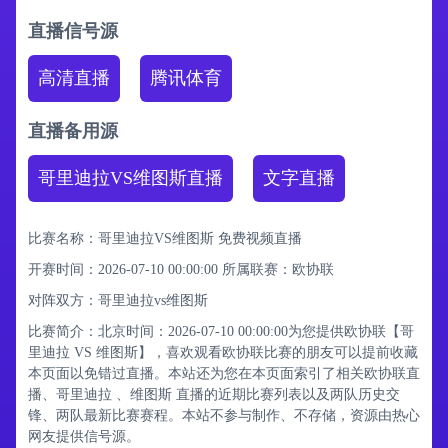
直播信号源
高清直播
腾讯体育
直播备用源
哥里迪拉VS维图斯直播
文字直播
比赛名称：哥里迪拉VS维图斯 免费视频直播
开赛时间：2026-07-10 00:00:00
所属联赛：
欧协联
对阵双方：哥里迪拉vs维图斯
比赛简介：北京时间：2026-07-10 00:00:00为您提供欧协联【哥
里迪拉 VS 维图斯】，喜欢观看欧协联比赛的朋友可以提前收藏
本页面以免错过直播。本站还为您在本页面索引了相关欧协联直
播、哥里迪拉 、维图斯 直播的近期比赛列表以及两队历史交
锋、两队最新比赛赛程。本站不参与制作、不存储，资源由热心
网友提供信号源。