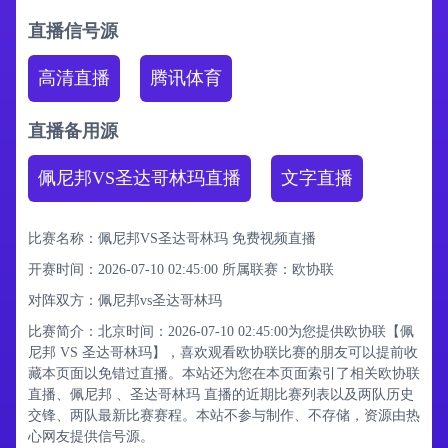
直播信号源
高清直播
腾讯体育
直播备用源
佩尼邦VS圣达哥林玛直播
文字直播
比赛名称：佩尼邦VS圣达哥林玛 免费视频直播
开赛时间：2026-07-10 02:45:00
所属联赛：
欧协联
对阵双方：佩尼邦vs圣达哥林玛
比赛简介：北京时间：2026-07-10 02:45:00为您提供欧协联【佩
尼邦 VS 圣达哥林玛】，喜欢观看欧协联比赛的朋友可以提前收
藏本页面以免错过直播。本站还为您在本页面索引了相关欧协联
直播、佩尼邦 、圣达哥林玛 直播的近期比赛列表以及两队历史
交锋、两队最新比赛赛程。本站不参与制作、不存储，资源由热
心网友提供信号源。