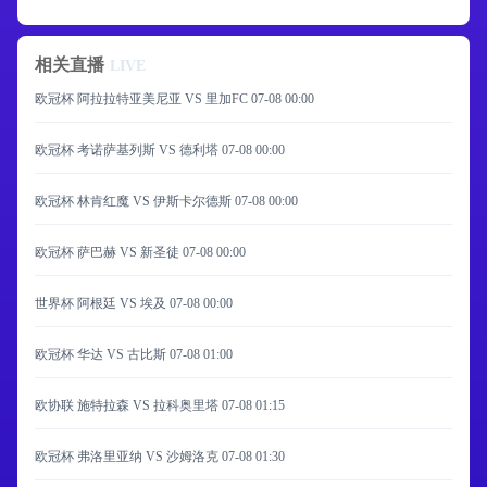
相关直播
LIVE
欧冠杯 阿拉拉特亚美尼亚 VS 里加FC
07-08 00:00
欧冠杯 考诺萨基列斯 VS 德利塔
07-08 00:00
欧冠杯 林肯红魔 VS 伊斯卡尔德斯
07-08 00:00
欧冠杯 萨巴赫 VS 新圣徒
07-08 00:00
世界杯 阿根廷 VS 埃及
07-08 00:00
欧冠杯 华达 VS 古比斯
07-08 01:00
欧协联 施特拉森 VS 拉科奥里塔
07-08 01:15
欧冠杯 弗洛里亚纳 VS 沙姆洛克
07-08 01:30