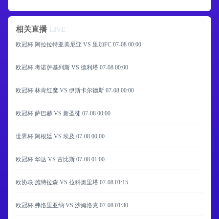
相关直播
LIVE
欧冠杯 阿拉拉特亚美尼亚 VS 里加FC
07-08 00:00
欧冠杯 考诺萨基列斯 VS 德利塔
07-08 00:00
欧冠杯 林肯红魔 VS 伊斯卡尔德斯
07-08 00:00
欧冠杯 萨巴赫 VS 新圣徒
07-08 00:00
世界杯 阿根廷 VS 埃及
07-08 00:00
欧冠杯 华达 VS 古比斯
07-08 01:00
欧协联 施特拉森 VS 拉科奥里塔
07-08 01:15
欧冠杯 弗洛里亚纳 VS 沙姆洛克
07-08 01:30