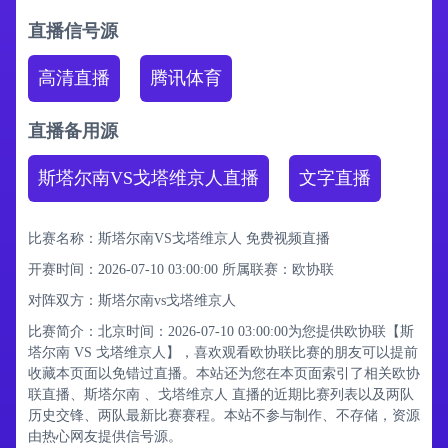
直播信号源
高清直播
腾讯体育
直播备用源
斯塔尔南VS戈塔维京人直播
文字直播
比赛名称：斯塔尔南VS戈塔维京人 免费视频直播
开赛时间：2026-07-10 03:00:00
所属联赛：
欧协联
对阵双方：斯塔尔南vs戈塔维京人
比赛简介：北京时间：2026-07-10 03:00:00为您提供欧协联【斯
塔尔南 VS 戈塔维京人】，喜欢观看欧协联比赛的朋友可以提前
收藏本页面以免错过直播。本站还为您在本页面索引了相关欧协
联直播、斯塔尔南 、戈塔维京人 直播的近期比赛列表以及两队
历史交锋、两队最新比赛赛程。本站不参与制作、不存储，资源
由热心网友提供信号源。