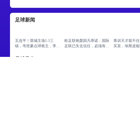
足球新闻
五连平！蓉城主场1-1三
欧足联炮轰因凡蒂诺：国际
青训天才留不住
镇，韦世豪点球救主，李昂
足联已失去信任，必须有人
买卖，埃斯皮能
头槌破门
负责
洛却等不起
足球录像
08月04日 佛山西甲足球联
08月04日 佛山西甲足球联
08月04日 佛
赛32强淘汰赛 肇庆恒骏成
赛32强淘汰赛 贪玩游戏 VS
赛32强淘汰赛 
VS 三七互娱 全场录像
美的薪火 全场录像
设 VS 香港圣
08月03日 佛山西甲足球联
08月03日 佛山西甲足球联
赛32强淘汰赛 广州蜀地红
赛32强淘汰赛 三水乐民兴
VS 广州戴拿模 全场录像
健力宝 VS 中国澳门澳科精
英 全场录像