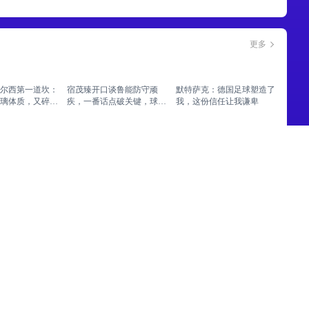
更多
尔西第一道坎：
宿茂臻开口谈鲁能防守顽
默特萨克：德国足球塑造了
璃体质，又碎
疾，一番话点破关键，球迷
我，这份信任让我谦卑
炸了锅
更多
 佛山西甲足球联
08月03日 佛山西甲足球联
08月03日 佛山西甲足球联
赛 广州求信 VS
赛32强淘汰赛 大塘控股 VS
赛32强淘汰赛 广东凤铝 VS
 全场录像
茂名市点都得 全场录像
湛江八部科技 全场录像