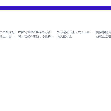
？皇马这笔
巴萨“小蜘蛛”梦碎？记者
皇马超市开张？六人上架，
阿隆索的切
顶上，贡萨
曝：若挖不来他，今夏锋线
两人被盯上
拉维亚这玻
不买人了；球员本人也不想
了？
回英超
山西甲足球联
08月04日 佛山西甲足球联
08月03日 佛山西甲足球联
08月03日
广东西南建
赛32强淘汰赛 藝品高國際
赛32强淘汰赛 广东客家青
赛32强淘汰
徒 全场录像
VS 湛江狂狼·粵辉能源 全
年 VS 广州英华思力U17 全
顺德新青年
场录像
场录像
友情链接
意甲直播
足球新闻
足球录像