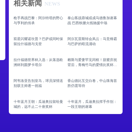
相关新闻
NEWS
枪手再战巴黎：阿尔特塔的野心
泰山客战蓉城或成马德鲁加谢幕
与亨利的传承
战 巴西铁腰火线驰援中场
双星闪耀诺坎普？巴萨或同时保
阿尔瓦雷斯转会风云：马竞锋霸
留拉什福德与戈登
与巴萨的暗流涌动
拉什福德世界杯入选：从落选欧
赖斯与爱妻罕见同框！甜蜜庆祝
洲杯到圆梦卡塔尔
背后，青梅竹马的爱情比奖杯更
动人
阿韦洛亚告别皇马，球员深情送
香山德比互交白卷，中山珠海首
别获主帅逐一祝福
胜仍需等待
十年蓝月王朝：瓜迪奥拉留给曼
十年蓝月，瓜迪奥拉挥手作别：
城的，远不止二十座奖杯
一段王朝的谢幕