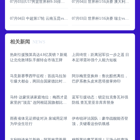
07月03日U17男篮世界杯9-16排名赛 中国U17 - 委内瑞拉U17 全场录像
07月04日 世界杯1/16决赛 澳大利亚vs埃及 全场录像
07月04日 中超第17轮 云南玉昆vs河南 全场录像
07月03日 世界杯1/16决赛 瑞士vs阿尔及利亚 全场录像
相关新闻
NEWS
热刺引援预算高达4.8亿英镑？新规
上田绮世：距离冠军仅一步之遥 日
让北伦敦球队手握转会市场王牌
本足球需补强个人能力短板
马竞新赛季西甲征程：首战马拉加
阿尔梅里亚换帅：鲁比黯然离任，
引爆大都会，两回合国家德比时间
巴萨系教头皮米恩塔接掌帅印
敲定
马特·达蒙笑谈家庭地位：梅西才是
蓝军引援动态：锁定拉克鲁瓦补强
家里的"顶流" 连阿根廷国旗都比自
防线 查瓦里亚非库库替身
己重要
雨夜省体见证师徒对决 泉城用足球
伊布锐评法国队：豪华战舰能否登
为毕业生壮行
顶，关键看这份饥饿感
古利特谈米兰新帅：阿莫林需善用
穆斯莱拉魔咒再现！三场小组赛场